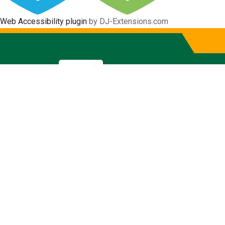
Web Accessibility plugin
by DJ-Extensions.com
Cumplimien
Ley Orgánica de Transparencia y 
Inicio
Transparencia
Cumplimiento 